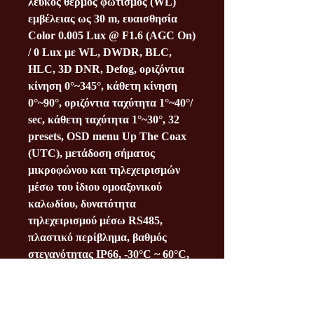
λευκός θερμός φωτισμός (
WL
)
εμβέλειας ως
30 m
, ευαισθησία
Color 0.005 Lux @ F1.6 (AGC On)
/ 0 Lux με WL, DWDR, BLC,
HLC,
3D DNR
, Defog, οριζόντια
κίνηση 0°~345°, κάθετη κίνηση
0°~90°, οριζόντια ταχύτητα 1°~40°/
sec, κάθετη ταχύτητα 1°~30°,
32
presets
, OSD menu Up The Coax
(UTC),
μετάδοση σήματος
μικροφώνου και τηλεχειρισμών
μέσω του ίδιου ομοαξονικού
καλωδίου
, δυνατότητα
τηλεχειρισμού μέσω RS485,
πλαστικό περίβλημα, βαθμός
στεγανότητας IP66, -30°C ~ 60°C,
τροφοδοσία 12 VDC ± 25%,
κατανάλωση 8.5 W, 4KV / 6KV
surge protection, (διάμετρος x