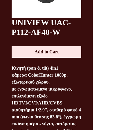
UNIVIEW UAC-
P112-AF40-W
Add to Cart
Kινητή (pan & tilt)
4in1
κάμερα
ColorHunter
1080p,
εξωτερικού χώρου,
με
ενσωματωμένο μικρόφωνο
,
επιλεγόμενη έξοδο
HDTVI/CVI/AHD/CVBS,
αισθητήριο 1/2.9'', σταθερό φακό 4
mm (γωνία θέασης 83.8°),
έγχρωμη
εικόνα ημέρα - νύχτα
, αυτόματος