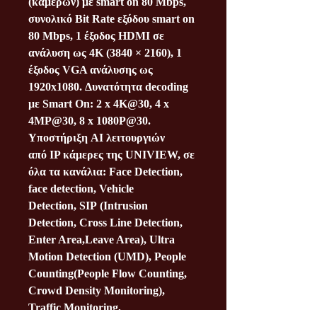
(καμερών) με smart on
80 Mbps
,
συνολικό Bit Rate εξόδου smart
on
80 Mbps
, 1 έξοδος HDMI σε
ανάλυση ως 4K (3840 × 2160), 1
έξοδος VGA ανάλυσης ως
1920x1080. Δυνατότητα decoding
με Smart On: 2 x 4K@30, 4 x
4MP@30, 8 x 1080P@30.
Υποστήριξη AI λειτουργιών
από
IP κ
άμερες
της UNIVIEW,
σε
όλα τα κανάλια: Face Detection,
face detection, Vehicle
Detection,
SIP
(Intrusion
Detection, Cross Line Detection,
Enter Area,Leave Area),
Ultra
Motion Detection (UMD)
, People
Counting(People Flow Counting,
Crowd Density Monitoring),
Traffic Monitoring,