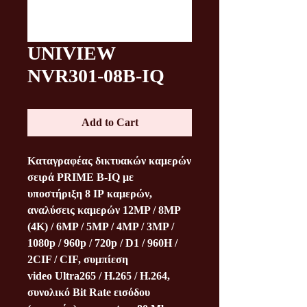
UNIVIEW
NVR301-08B-IQ
Add to Cart
Kαταγραφέας δικτυακών καμερών
σειρά
PRIME B-IQ
με
υποστήριξη
8 IP
καμερών,
αναλύσεις καμερών 12MP / 8MP
(4Κ) / 6MP / 5MP / 4MP / 3MP /
1080p / 960p / 720p / D1 / 960Η /
2CIF / CIF, συμπίεση
video
Ultra265
/ H.265 / H.264,
συνολικό Bit Rate εισόδου