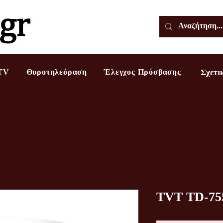
TV
Θυροτηλεόραση
Έλεγχος Πρόσβασης
Σχετι
TVT TD-75