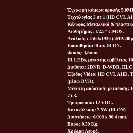
Έγχρωμη κάμερα οροφής 5,0MP 
Τεχνολογίας 3 σε 1 (ΗD CVI, A
Κέλυφος:Μεταλλικό & πλαστικ
Αισθητήρας: 1/2.5" CMOS.
Ανάλυση : 2560x1936 (5MP/20fp
Ευαισθησία: 0Lux IR ON.
Φακός: 3,6mm.
ΙR LEDs, μέγιστης εμβέλειας 1
Διαθέτει: 2DNR, D-WDR, ΗLC
Έξοδος Video: HD CVI, AHD, 
(μέσω DVR).
Μέγιστη απόσταση μετάδοσης HD
75-3.
Τροφοδοσία: 12 VDC.
Κατανάλωση: 2.5W (IR ON)
Διαστάσεις: Φ108 x 90.4 mm.
Βάρος 0.39 Kg.
Χρώμα: Λευκό.