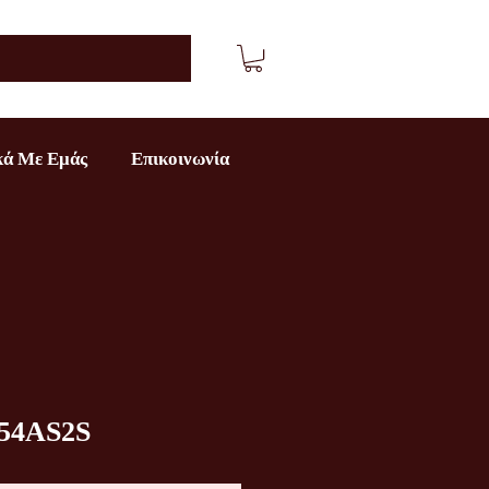
κά Με Εμάς
Επικοινωνία
54AS2S