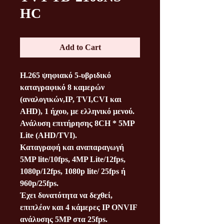
HC
Add to Cart
H.265 ψηφιακό 5-υβριδικό
καταγραφικό 8 καμερών
(αναλογικών,IP, TVI,CVI και
AHD), 1 ήχου, με ελληνικό μενού.
Ανάλυση επιτήρησης 8CH * 5MP
Lite (AHD/TVI).
Καταγραφή και αναπαραγωγή
5ΜΡ lite/10fps, 4MP Lite/12fps,
1080p/12fps, 1080p lite/ 25fps ή
960p/25fps.
Έχει δυνατότητα να δεχθεί,
επιπλέον και 4 κάμερες ΙP ONVIF
ανάλυσης 5MP στα 25fps.