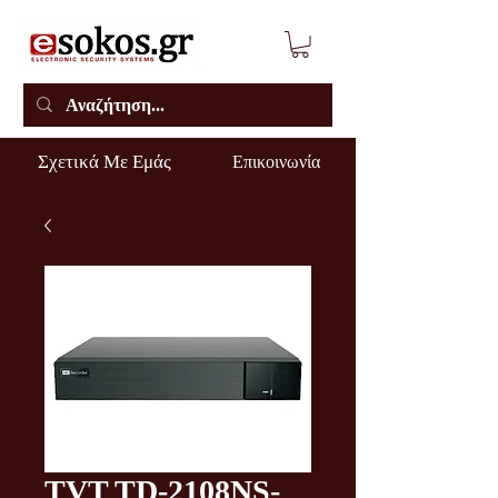
Σχετικά Με Εμάς
Επικοινωνία
TVT TD-2108NS-