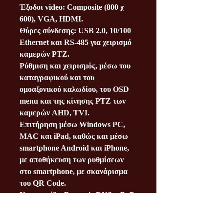
Έξοδοι video: Composite (800 χ
600), VGA, HDMI.
Θύρες σύνδεσης: USB 2.0, 10/100
Ethernet και RS-485 για χειρισμό
καμερών PTZ.
Ρύθμιση και χειρισμός, μέσω του
καταγραφικού και του
ομοαξονικού καλωδίου, του OSD
menu και της κίνησης ΡΤΖ των
καμερών AHD, TVI.
Επιτήρηση μέσω Windows PC,
MAC και iPad, καθώς και μέσω
smartphone Android και iPhone,
με αποθήκευση των ρυθμίσεων
στο smartphone, με σκανάρισμα
του QR Code.
Υποστηρίζει Dynamic DNS, uPnP
και λειτουργία ΝΑΤ.
Περιλαμβάνει USB Mouse και