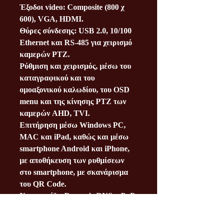
Έξοδοι video: Composite (800 χ
600), VGA, HDMI.
Θύρες σύνδεσης: USB 2.0, 10/100
Ethernet και RS-485 για χειρισμό
καμερών PTZ.
Ρύθμιση και χειρισμός, μέσω του
καταγραφικού και του
ομοαξονικού καλωδίου, του OSD
menu και της κίνησης ΡΤΖ των
καμερών AHD, TVI.
Επιτήρηση μέσω Windows PC,
MAC και iPad, καθώς και μέσω
smartphone Android και iPhone,
με αποθήκευση των ρυθμίσεων
στο smartphone, με σκανάρισμα
του QR Code.
Υποστηρίζει Dynamic DNS, uPnP
και λειτουργία ΝΑΤ.
Περιλαμβάνει USB Mouse και