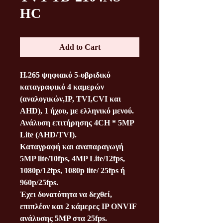
HC
Add to Cart
H.265 ψηφιακό 5-υβριδικό
καταγραφικό 4 καμερών
(αναλογικών,IP, TVI,CVI και
AHD), 1 ήχου, με ελληνικό μενού.
Ανάλυση επιτήρησης 4CH * 5MP
Lite (AHD/TVI).
Καταγραφή και αναπαραγωγή
5ΜΡ lite/10fps, 4MP Lite/12fps,
1080p/12fps, 1080p lite/ 25fps ή
960p/25fps.
Έχει δυνατότητα να δεχθεί,
επιπλέον και 2 κάμερες ΙP ONVIF
ανάλυσης 5MP στα 25fps.