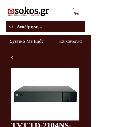
Σχετικά Με Εμάς
Επικοινωνία
TVT TD-2104NS-