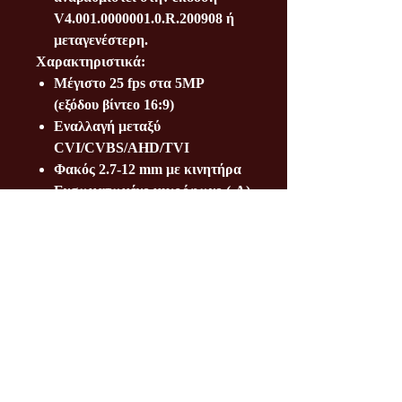
V4.001.0000001.0.R.200908 ή
μεταγενέστερη.
Χαρακτηριστικά:
Μέγιστο 25 fps στα 5MP
(εξόδου βίντεο 16:9)
Εναλλαγή μεταξύ
CVI/CVBS/AHD/TVI
Φακός 2.7-12 mm με κινητήρα
Ενσωματωμένο μικρόφωνο (-A)
Μέγιστο μήκος υπέρυθρων 60
μέτρα, Smart IR
IP67, DC12V για τροφοδοσία
Τραπεζικοί λογαριασμοί