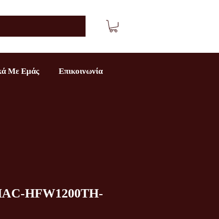
κά Με Εμάς
Επικοινωνία
HAC-HFW1200TH-