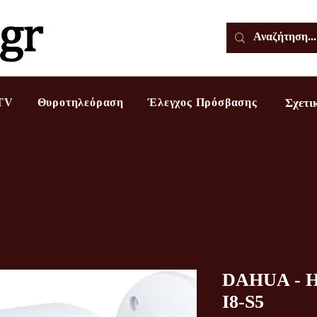
TV
Θυροτηλεόραση
Έλεγχος Πρόσβασης
Σχετι
DAHUA - 
I8-S5