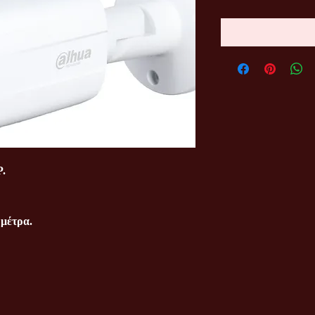
P.
μέτρα.